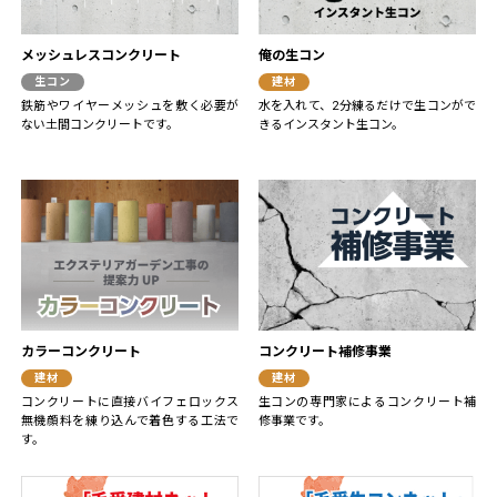
メッシュレスコンクリート
俺の生コン
生コン
建材
鉄筋やワイヤーメッシュを敷く必要が
水を入れて、2分練るだけで生コンがで
ない土間コンクリートです。
きるインスタント生コン。
カラーコンクリート
コンクリート補修事業
建材
建材
コンクリートに直接バイフェロックス
生コンの専門家によるコンクリート補
無機顔料を練り込んで着色する工法で
修事業です。
す。