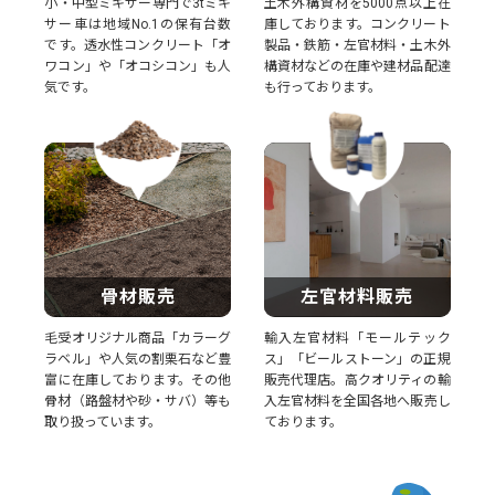
小・中型ミキサー専門で3tミキ
土木外構資材を5000点以上在
サー車は地域No.1の保有台数
庫しております。コンクリート
です。透水性コンクリート「オ
製品・鉄筋・左官材料・土木外
ワコン」や「オコシコン」も人
構資材などの在庫や建材品配達
気です。
も行っております。
骨材販売
左官材料販売
毛受オリジナル商品「カラーグ
輸入左官材料「モールテック
ラベル」や人気の割栗石など豊
ス」「ビールストーン」の正規
富に在庫しております。その他
販売代理店。高クオリティの輸
骨材（路盤材や砂・サバ）等も
入左官材料を全国各地へ販売し
取り扱っています。
ております。