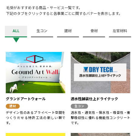
毛受がおすすめする商品・サービス一覧です。
下記のタブをクリックすると各事業ごとに関するバナーを表示します。
ALL
生コン
建材
骨材
左官材料
グランドアートウォール
透水性舗装仕上ドライテック
建材
生コン
デザイン性のあるプライベート空間を
透水性・通気性・保水性・吸音性・衝
つくりだせる特許工法の新しい塀で
撃吸収性に優れる機能性コンクリート
す。
です。