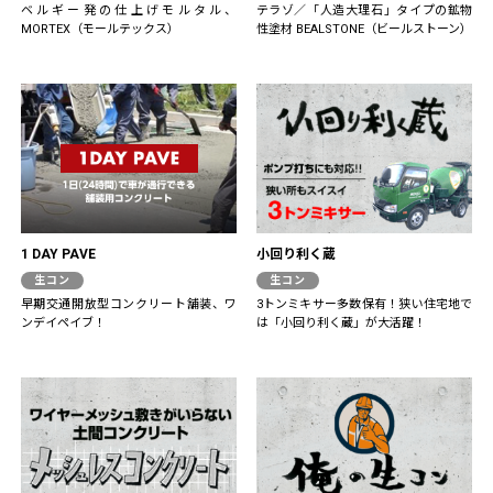
ベルギー発の仕上げモルタル、
テラゾ／「人造大理石」タイプの鉱物
MORTEX（モールテックス）
性塗材 BEALSTONE（ビールストーン）
1 DAY PAVE
小回り利く蔵
生コン
生コン
早期交通開放型コンクリート舗装、ワ
3トンミキサー多数保有！狭い住宅地で
ンデイペイブ！
は「小回り利く蔵」が大活躍！