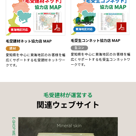
毛受生コンネット協力店 MAP
毛受建材ネット協力店 MAP
生コン
建材
愛知県を中心に東海地区のお客様を幅
愛知県を中心に東海地区のお客様を幅
広くサポートする毛受生コンネットワ
広くサポートする毛受建材ネットワー
ークです。
クです。
毛受建材が運営する
関連ウェブサイト
E-SHOP MENJO
S