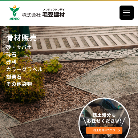
toggle
骨材販売
砂・サバ土
砕石
砂利
カラーグラベル
割栗石
その他袋物