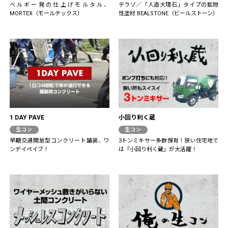
ベルギー発の仕上げモルタル、
テラゾ／「人造大理石」タイプの鉱物
MORTEX（モールテックス）
性塗材 BEALSTONE（ビールストーン）
1 DAY PAVE
小回り利く蔵
生コン
生コン
早期交通開放型コンクリート舗装、ワ
3トンミキサー多数保有！狭い住宅地で
ンデイペイブ！
は「小回り利く蔵」が大活躍！