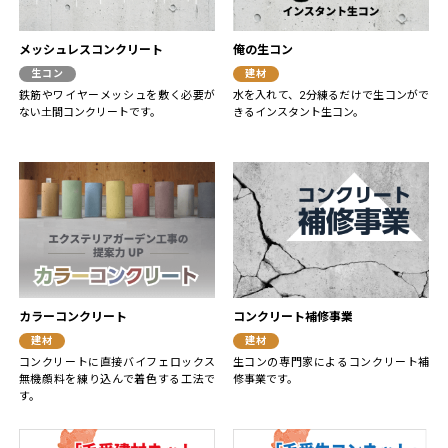
メッシュレスコンクリート
俺の生コン
生コン
建材
鉄筋やワイヤーメッシュを敷く必要が
水を入れて、2分練るだけで生コンがで
ない土間コンクリートです。
きるインスタント生コン。
カラーコンクリート
コンクリート補修事業
建材
建材
コンクリートに直接バイフェロックス
生コンの専門家によるコンクリート補
無機顔料を練り込んで着色する工法で
修事業です。
す。