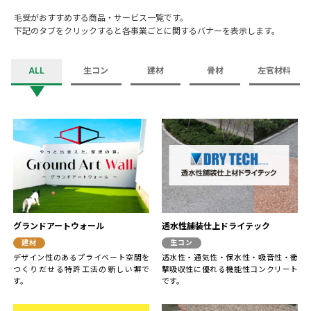
毛受がおすすめする商品・サービス一覧です。
下記のタブをクリックすると各事業ごとに関するバナーを表示します。
ALL
生コン
建材
骨材
左官材料
グランドアートウォール
透水性舗装仕上ドライテック
建材
生コン
デザイン性のあるプライベート空間を
透水性・通気性・保水性・吸音性・衝
つくりだせる特許工法の新しい塀で
撃吸収性に優れる機能性コンクリート
す。
です。