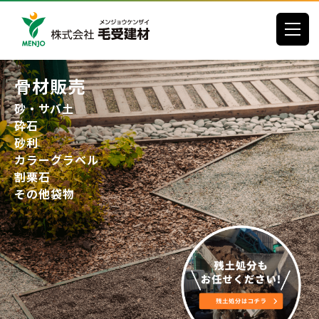
toggle
左官材料販売
左官材料
各種輸入左官材料
モールテックス
ビールストーン
その他