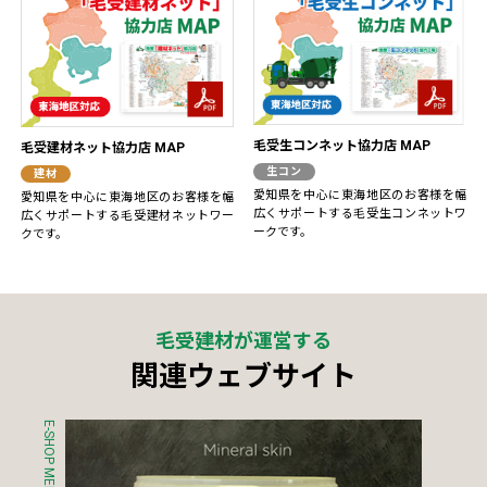
毛受生コンネット協力店 MAP
毛受建材ネット協力店 MAP
生コン
建材
愛知県を中心に東海地区のお客様を幅
愛知県を中心に東海地区のお客様を幅
広くサポートする毛受生コンネットワ
広くサポートする毛受建材ネットワー
ークです。
クです。
毛受建材が運営する
関連ウェブサイト
E-SHOP MENJO
S