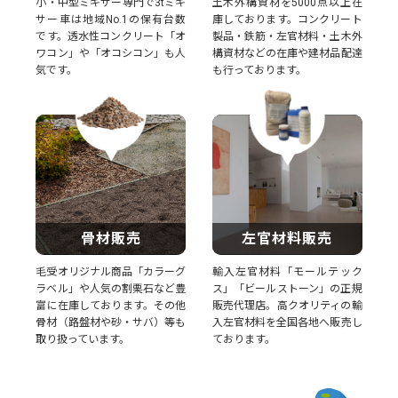
小・中型ミキサー専門で3tミキ
土木外構資材を5000点以上在
サー車は地域No.1の保有台数
庫しております。コンクリート
です。透水性コンクリート「オ
製品・鉄筋・左官材料・土木外
ワコン」や「オコシコン」も人
構資材などの在庫や建材品配達
気です。
も行っております。
骨材販売
左官材料販売
毛受オリジナル商品「カラーグ
輸入左官材料「モールテック
ラベル」や人気の割栗石など豊
ス」「ビールストーン」の正規
富に在庫しております。その他
販売代理店。高クオリティの輸
骨材（路盤材や砂・サバ）等も
入左官材料を全国各地へ販売し
取り扱っています。
ております。