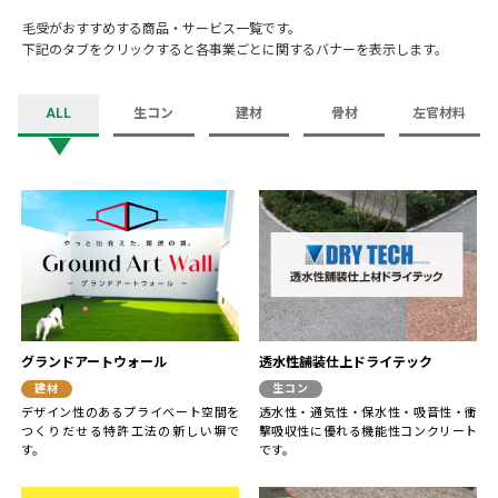
毛受がおすすめする商品・サービス一覧です。
下記のタブをクリックすると各事業ごとに関するバナーを表示します。
ALL
生コン
建材
骨材
左官材料
グランドアートウォール
透水性舗装仕上ドライテック
建材
生コン
デザイン性のあるプライベート空間を
透水性・通気性・保水性・吸音性・衝
つくりだせる特許工法の新しい塀で
撃吸収性に優れる機能性コンクリート
す。
です。