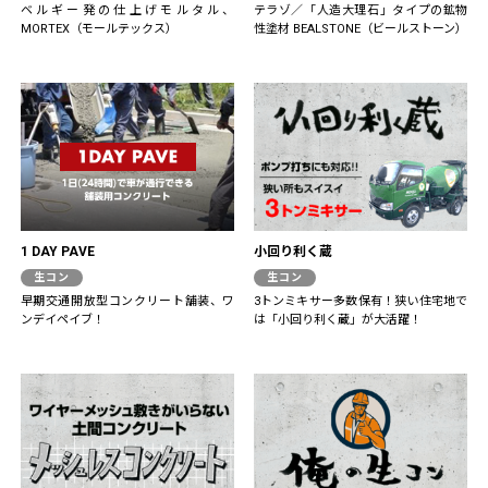
ベルギー発の仕上げモルタル、
テラゾ／「人造大理石」タイプの鉱物
MORTEX（モールテックス）
性塗材 BEALSTONE（ビールストーン）
1 DAY PAVE
小回り利く蔵
生コン
生コン
早期交通開放型コンクリート舗装、ワ
3トンミキサー多数保有！狭い住宅地で
ンデイペイブ！
は「小回り利く蔵」が大活躍！