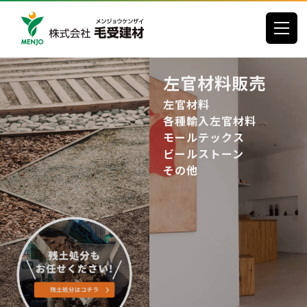
toggle
左官材料販売
左官材料
各種輸入左官材料
モールテックス
ビールストーン
その他