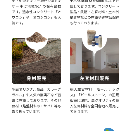
小・中型ミキサー専門で3tミキ
土木外構資材を5000点以上在
サー車は地域No.1の保有台数
庫しております。コンクリート
です。透水性コンクリート「オ
製品・鉄筋・左官材料・土木外
ワコン」や「オコシコン」も人
構資材などの在庫や建材品配達
気です。
も行っております。
骨材販売
左官材料販売
毛受オリジナル商品「カラーグ
輸入左官材料「モールテック
ラベル」や人気の割栗石など豊
ス」「ビールストーン」の正規
富に在庫しております。その他
販売代理店。高クオリティの輸
骨材（路盤材や砂・サバ）等も
入左官材料を全国各地へ販売し
取り扱っています。
ております。