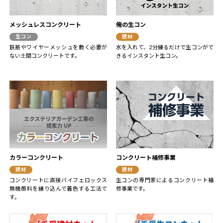
メッシュレスコンクリート
俺の生コン
生コン
建材
鉄筋やワイヤーメッシュを敷く必要が
水を入れて、2分練るだけで生コンがで
ない土間コンクリートです。
きるインスタント生コン。
カラーコンクリート
コンクリート補修事業
建材
建材
コンクリートに直接バイフェロックス
生コンの専門家によるコンクリート補
無機顔料を練り込んで着色する工法で
修事業です。
す。