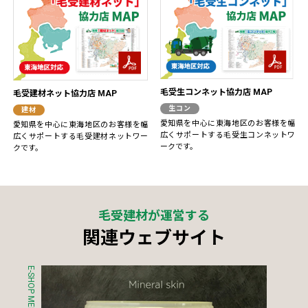
毛受生コンネット協力店 MAP
毛受建材ネット協力店 MAP
生コン
建材
愛知県を中心に東海地区のお客様を幅
愛知県を中心に東海地区のお客様を幅
広くサポートする毛受生コンネットワ
広くサポートする毛受建材ネットワー
ークです。
クです。
毛受建材が運営する
関連ウェブサイト
E-SHOP MENJO
S