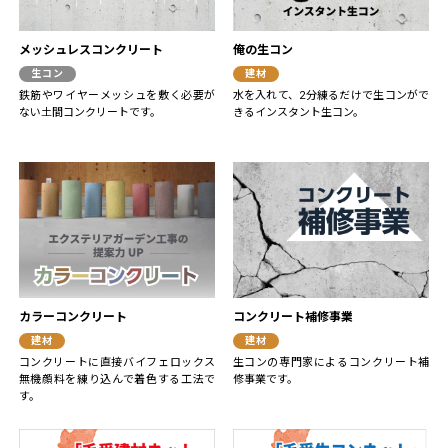
メッシュレスコンクリート
俺の生コン
生コン
建材
鉄筋やワイヤーメッシュを敷く必要が
水を入れて、2分練るだけで生コンがで
ない土間コンクリートです。
きるインスタント生コン。
カラーコンクリート
コンクリート補修事業
建材
建材
コンクリートに直接バイフェロックス
生コンの専門家によるコンクリート補
無機顔料を練り込んで着色する工法で
修事業です。
す。