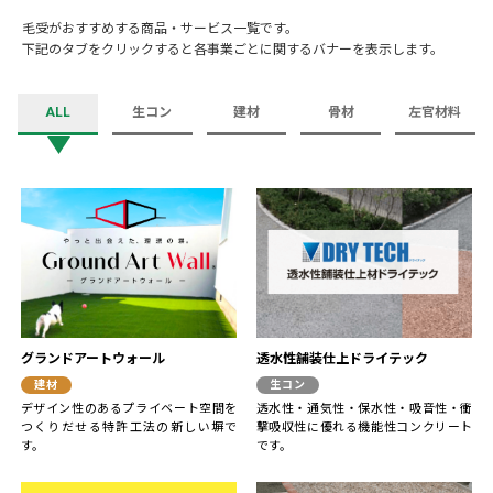
毛受がおすすめする商品・サービス一覧です。
下記のタブをクリックすると各事業ごとに関するバナーを表示します。
ALL
生コン
建材
骨材
左官材料
グランドアートウォール
透水性舗装仕上ドライテック
建材
生コン
デザイン性のあるプライベート空間を
透水性・通気性・保水性・吸音性・衝
つくりだせる特許工法の新しい塀で
撃吸収性に優れる機能性コンクリート
す。
です。