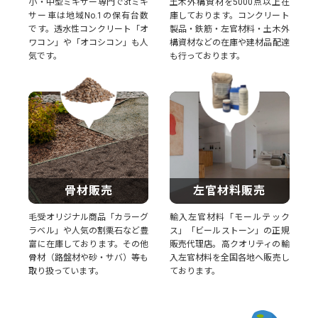
小・中型ミキサー専門で3tミキ
土木外構資材を5000点以上在
サー車は地域No.1の保有台数
庫しております。コンクリート
です。透水性コンクリート「オ
製品・鉄筋・左官材料・土木外
ワコン」や「オコシコン」も人
構資材などの在庫や建材品配達
気です。
も行っております。
骨材販売
左官材料販売
毛受オリジナル商品「カラーグ
輸入左官材料「モールテック
ラベル」や人気の割栗石など豊
ス」「ビールストーン」の正規
富に在庫しております。その他
販売代理店。高クオリティの輸
骨材（路盤材や砂・サバ）等も
入左官材料を全国各地へ販売し
取り扱っています。
ております。