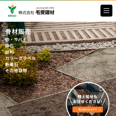
toggle
骨材販売
砂・サバ土
砕石
砂利
カラーグラベル
割栗石
その他袋物