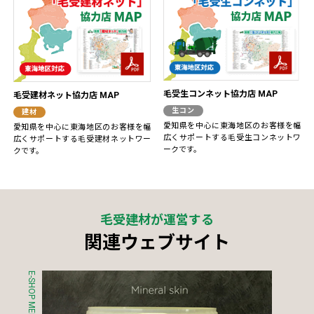
毛受生コンネット協力店 MAP
毛受建材ネット協力店 MAP
生コン
建材
愛知県を中心に東海地区のお客様を幅
愛知県を中心に東海地区のお客様を幅
広くサポートする毛受生コンネットワ
広くサポートする毛受建材ネットワー
ークです。
クです。
毛受建材が運営する
関連ウェブサイト
E-SHOP MENJO
S