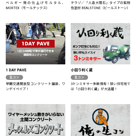
ベルギー発の仕上げモルタル、
テラゾ／「人造大理石」タイプの鉱物
MORTEX（モールテックス）
性塗材 BEALSTONE（ビールストーン）
1 DAY PAVE
小回り利く蔵
生コン
生コン
早期交通開放型コンクリート舗装、ワ
3トンミキサー多数保有！狭い住宅地で
ンデイペイブ！
は「小回り利く蔵」が大活躍！