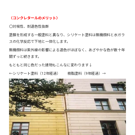
〈コンクレタールのメリット〉
〇対候性、耐退色性抜群
塗膜を形成する一般塗料と異なり、シリケート塗料は無機顔料と水ガラ
スの化学反応で下地と一体化します。
無機顔料は紫外線の影響による退色がほぼなく、あざやかな色が数十年
間ずっと続きます。
もともと同じ色だった建物もこんなに変わります↓
←シリケート塗料（12年経過） 樹脂塗料（9年経過）→